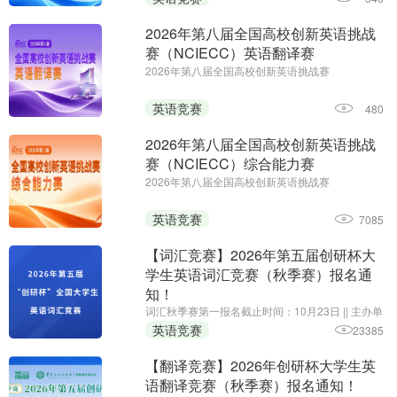
初赛时间：即日起至2027年1月14日
2026年第八届全国高校创新英语挑战
赛（NCIECC）英语翻译赛
2026年第八届全国高校创新英语挑战赛
（NCIECC）英语翻译赛||第一场报名时间：即日起
至11月26日||第二场报名时间：即日起至2027年1月
英语竞赛
480
7日||主办单位：全国高校创新英语挑战赛组委会、
《海外英语》杂志
2026年第八届全国高校创新英语挑战
赛（NCIECC）综合能力赛
2026年第八届全国高校创新英语挑战赛
（NCIECC）综合能力赛 || 报名时间：即日起至11
月13日;主办单位:全国高校创新英语挑战赛组委会、
英语竞赛
7085
《海外英语》杂志
【词汇竞赛】2026年第五届创研杯大
学生英语词汇竞赛（秋季赛）报名通
知！
词汇秋季赛第一报名截止时间：10月23日 || 主办单
位：华夏文化促进会素质教育委员会，承办单位：
英语竞赛
23385
黑龙江省创新教育研究院、我爱竞赛网，组织单
位：创研杯大学生英语竞赛组委会
【翻译竞赛】2026年创研杯大学生英
语翻译竞赛（秋季赛）报名通知！