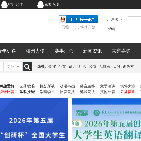
推广合作
策划冠名
用户名
只需一步，快速开始
密码
青年机遇
校园大使
赛事汇总
新闻资讯
荣誉嘉奖
热搜:
创业
征文
设计
广告
公益
志愿者
实习
训练营
文章
搜
兴趣爱好
选秀歌唱
摄影影视
动漫书画
播音主持
文学演讲
模特大赛
设计比赛
学科技能
学科学术
体育竞技
游戏竞技
其他比赛
公益征集
索