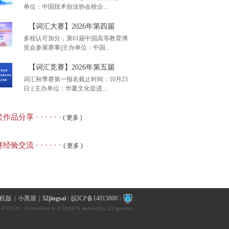
单位：中国技术创业协会校企...
含金量，8月8日开考】
【词汇大赛】2026年第四届
多校认可加分，第61届中国高等教育博
览会参展赛事||主办单位：中国...
赛知识竞赛】2026年全
【词汇竞赛】2026年第五届
词汇秋季赛第一报名截止时间：10月23
日 || 主办单位：华夏文化促进...
汇大赛】2026年第四届
品分享 · · · · · ·
( 更多 )
汇竞赛】2026年第五届
经验交流 · · · · · ·
( 更多 )
机版
|
小黑屋
|
52jingsai
(
皖ICP备14013800
)
-8 07:31
, Processed in 0.038376 second(s), 21 queries .