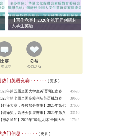
【写作竞赛】2026年第五届创研杯
大学生英语
比赛
公益
各类比赛
公益活动
热门英语竞赛 · · · · · ·
( 更多 )
2025年第五届全国大学生英语词汇竞赛
45628
（NCEV
2025年第七届全国高校创新英语挑战赛
39635
NCIECC
【翻译大赛，多校加分赛事】2025年第七
37660
届全
【普译奖，高博会参展赛事】2025年第八
33116
届普
【报名通知】2025年“译达人杯”全国大学
17542
生
热门信息 · · · · · ·
( 更多 )