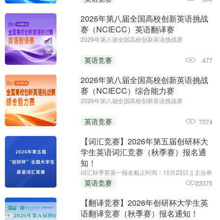
初赛时间：即日起至2027年1月14日
2026年第八届全国高校创新英语挑战
赛（NCIECC）英语翻译赛
2026年第八届全国高校创新英语挑战赛
（NCIECC）英语翻译赛||第一场报名时间：即日起
至11月26日||第二场报名时间：即日起至2027年1月
英语竞赛
477
7日||主办单位：全国高校创新英语挑战赛组委会、
《海外英语》杂志
2026年第八届全国高校创新英语挑战
赛（NCIECC）综合能力赛
2026年第八届全国高校创新英语挑战赛
（NCIECC）综合能力赛 || 报名时间：即日起至11
月13日;主办单位:全国高校创新英语挑战赛组委会、
英语竞赛
7074
《海外英语》杂志
【词汇竞赛】2026年第五届创研杯大
学生英语词汇竞赛（秋季赛）报名通
知！
词汇秋季赛第一报名截止时间：10月23日 || 主办单
位：华夏文化促进会素质教育委员会，承办单位：
英语竞赛
23375
黑龙江省创新教育研究院、我爱竞赛网，组织单
位：创研杯大学生英语竞赛组委会
【翻译竞赛】2026年创研杯大学生英
语翻译竞赛（秋季赛）报名通知！