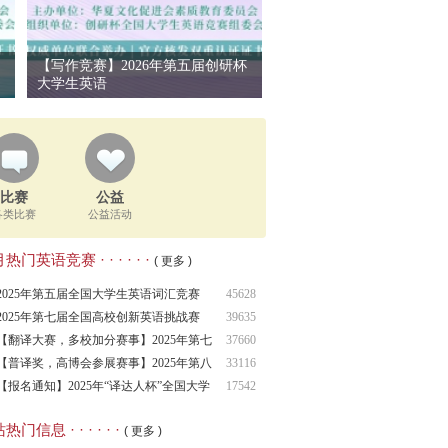
【写作竞赛】2026年第五届创研杯
大学生英语
比赛
公益
各类比赛
公益活动
热门英语竞赛 · · · · · ·
( 更多 )
2025年第五届全国大学生英语词汇竞赛
45628
（NCEV
2025年第七届全国高校创新英语挑战赛
39635
NCIECC
【翻译大赛，多校加分赛事】2025年第七
37660
届全
【普译奖，高博会参展赛事】2025年第八
33116
届普
【报名通知】2025年“译达人杯”全国大学
17542
生
热门信息 · · · · · ·
( 更多 )