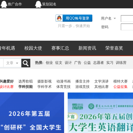
推广合作
策划冠名
用户名
只需一步，快速开始
密码
青年机遇
校园大使
赛事汇总
新闻资讯
荣誉嘉奖
热搜:
创业
征文
设计
广告
公益
志愿者
实习
训练营
文章
搜
兴趣爱好
选秀歌唱
摄影影视
动漫书画
播音主持
文学演讲
模特大赛
设计比赛
学科技能
学科学术
体育竞技
游戏竞技
其他比赛
公益征集
索