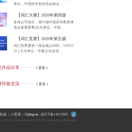
单位：中国技术创业协会校企...
含金量，8月8日开考】
【词汇大赛】2026年第四届
多校认可加分，第61届中国高等教育博
览会参展赛事||主办单位：中国...
赛知识竞赛】2026年全
【词汇竞赛】2026年第五届
词汇秋季赛第一报名截止时间：10月23
日 || 主办单位：华夏文化促进...
汇大赛】2026年第四届
品分享 · · · · · ·
( 更多 )
汇竞赛】2026年第五届
经验交流 · · · · · ·
( 更多 )
机版
|
小黑屋
|
52jingsai
(
皖ICP备14013800
)
-7 20:11
, Processed in 0.034205 second(s), 19 queries .