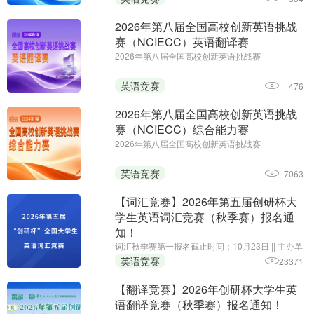
初赛时间：即日起至2027年1月14日
2026年第八届全国高校创新英语挑战
赛（NCIECC）英语翻译赛
2026年第八届全国高校创新英语挑战赛
（NCIECC）英语翻译赛||第一场报名时间：即日起
至11月26日||第二场报名时间：即日起至2027年1月
英语竞赛
476
7日||主办单位：全国高校创新英语挑战赛组委会、
《海外英语》杂志
2026年第八届全国高校创新英语挑战
赛（NCIECC）综合能力赛
2026年第八届全国高校创新英语挑战赛
（NCIECC）综合能力赛 || 报名时间：即日起至11
月13日;主办单位:全国高校创新英语挑战赛组委会、
英语竞赛
7063
《海外英语》杂志
【词汇竞赛】2026年第五届创研杯大
学生英语词汇竞赛（秋季赛）报名通
知！
词汇秋季赛第一报名截止时间：10月23日 || 主办单
位：华夏文化促进会素质教育委员会，承办单位：
英语竞赛
23371
黑龙江省创新教育研究院、我爱竞赛网，组织单
位：创研杯大学生英语竞赛组委会
【翻译竞赛】2026年创研杯大学生英
语翻译竞赛（秋季赛）报名通知！