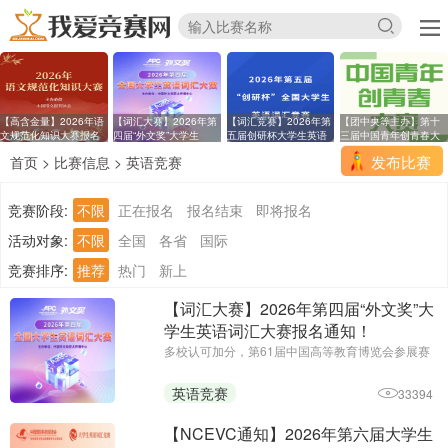
【高含金量】2026年语
【词汇大赛】2026年第
【词汇竞赛】2026年第
【团中央等主办】第十
文规范化知识大赛报名
四届“外文奖”大学生
五届创研杯大学生英语
三届中国青年创青春大
发布比赛
首页
>
比赛信息
>
英语竞赛
竞赛阶段:
不限
正在报名
报名结束
即将报名
活动对象:
不限
全国
各省
国际
竞赛排序:
推荐
热门
新上
【词汇大赛】2026年第四届“外文奖”大
学生英语词汇大赛报名通知！
多校认可加分，第61届中国高等教育博览会参展赛
事||主办单位：中国外文局亚太传播中心
英语竞赛
33394
【NCEVC通知】2026年第六届大学生