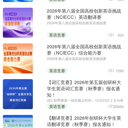
初赛时间：即日起至2027年1月14日
2026年第八届全国高校创新英语挑战
赛（NCIECC）英语翻译赛
2026年第八届全国高校创新英语挑战赛
（NCIECC）英语翻译赛||第一场报名时间：即日起
至11月26日||第二场报名时间：即日起至2027年1月
英语竞赛
503
7日||主办单位：全国高校创新英语挑战赛组委会、
《海外英语》杂志
2026年第八届全国高校创新英语挑战
赛（NCIECC）综合能力赛
2026年第八届全国高校创新英语挑战赛
（NCIECC）综合能力赛 || 报名时间：即日起至11
月13日;主办单位:全国高校创新英语挑战赛组委会、
英语竞赛
7260
《海外英语》杂志
【词汇竞赛】2026年第五届创研杯大
学生英语词汇竞赛（秋季赛）报名通
知！
词汇秋季赛第一报名截止时间：10月23日 || 主办单
位：华夏文化促进会素质教育委员会，承办单位：
英语竞赛
23493
黑龙江省创新教育研究院、我爱竞赛网，组织单
位：创研杯大学生英语竞赛组委会
【翻译竞赛】2026年创研杯大学生英
语翻译竞赛（秋季赛）报名通知！