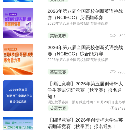
初赛时间：即日起至2027年1月14日
2026年第八届全国高校创新英语挑战
赛（NCIECC）英语翻译赛
2026年第八届全国高校创新英语挑战赛
（NCIECC）英语翻译赛||第一场报名时间：即日起
至11月26日||第二场报名时间：即日起至2027年1月
英语竞赛
503
7日||主办单位：全国高校创新英语挑战赛组委会、
《海外英语》杂志
2026年第八届全国高校创新英语挑战
赛（NCIECC）综合能力赛
2026年第八届全国高校创新英语挑战赛
（NCIECC）综合能力赛 || 报名时间：即日起至11
月13日;主办单位:全国高校创新英语挑战赛组委会、
英语竞赛
7260
《海外英语》杂志
【词汇竞赛】2026年第五届创研杯大
学生英语词汇竞赛（秋季赛）报名通
知！
词汇秋季赛第一报名截止时间：10月23日 || 主办单
位：华夏文化促进会素质教育委员会，承办单位：
英语竞赛
23493
黑龙江省创新教育研究院、我爱竞赛网，组织单
位：创研杯大学生英语竞赛组委会
【翻译竞赛】2026年创研杯大学生英
语翻译竞赛（秋季赛）报名通知！