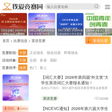
【高含金量】2026年语
【词汇大赛】2026年第
【词汇竞赛】2026年第
【团中央等主办】第十
文规范化知识大赛报名
四届“外文奖”大学生
五届创研杯大学生英语
三届中国青年创青春大
发布比赛
首页
>
比赛信息
>
英语竞赛
竞赛阶段:
不限
正在报名
报名结束
即将报名
活动对象:
不限
全国
各省
国际
竞赛排序:
推荐
热门
新上
【词汇大赛】2026年第四届“外文奖”大
学生英语词汇大赛报名通知！
多校认可加分，第61届中国高等教育博览会参展赛
事||主办单位：中国外文局亚太传播中心
英语竞赛
33398
【NCEVC通知】2026年第六届大学生