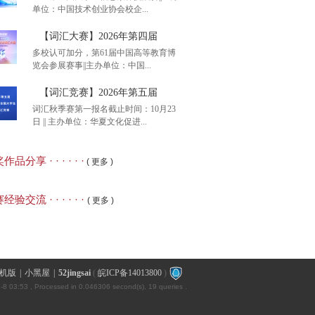
单位：中国技术创业协会校企...
含金量，8月8日开考】
【词汇大赛】2026年第四届
多校认可加分，第61届中国高等教育博
览会参展赛事||主办单位：中国...
赛知识竞赛】2026年全
【词汇竞赛】2026年第五届
词汇秋季赛第一报名截止时间：10月23
日 || 主办单位：华夏文化促进...
汇大赛】2026年第四届
品分享 · · · · · ·
( 更多 )
汇竞赛】2026年第五届
经验交流 · · · · · ·
( 更多 )
机版
|
小黑屋
|
52jingsai
(
皖ICP备14013800
)
-8 03:53
, Processed in 0.046306 second(s), 19 queries .