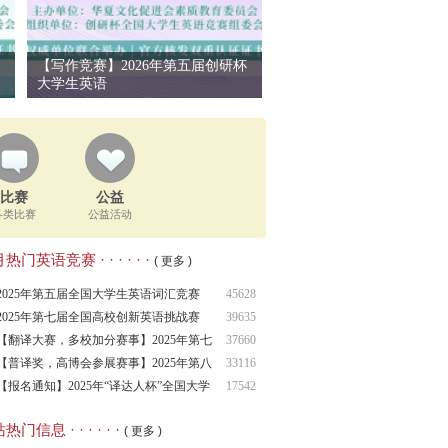
【写作竞赛】2026年第五届创研杯
大学生英语
比赛
公益
各类比赛
公益活动
热门英语竞赛 · · · · · ·
( 更多 )
2025年第五届全国大学生英语词汇竞赛
45628
（NCEV
2025年第七届全国高校创新英语挑战赛
39635
NCIECC
【翻译大赛，多校加分赛事】2025年第七
37660
届全
【普译奖，高博会参展赛事】2025年第八
33116
届普
【报名通知】2025年“译达人杯”全国大学
17542
生
热门信息 · · · · · ·
( 更多 )