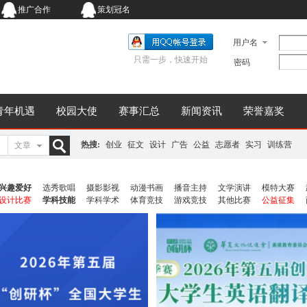
推广合作
策划冠名
用户名
只需一步，快速开始
密码
青年机遇
校园大使
赛事汇总
新闻资讯
荣誉嘉奖
热搜:
创业
征文
设计
广告
公益
志愿者
实习
训练营
文章
搜
兴趣爱好
选秀歌唱
摄影影视
动漫书画
播音主持
文学演讲
模特大赛
设计比赛
学科技能
学科学术
体育竞技
游戏竞技
其他比赛
公益征集
索