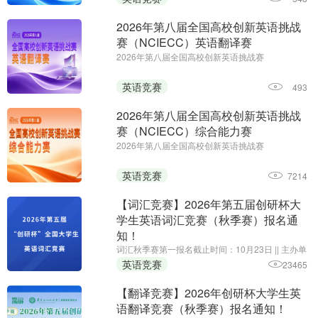
初赛时间：即日起至2027年1月14日
2026年第八届全国高校创新英语挑战
赛（NCIECC）英语翻译赛
2026年第八届全国高校创新英语挑战赛
（NCIECC）英语翻译赛||第一场报名时间：即日起
至11月26日||第二场报名时间：即日起至2027年1月
英语竞赛
493
7日||主办单位：全国高校创新英语挑战赛组委会、
《海外英语》杂志
2026年第八届全国高校创新英语挑战
赛（NCIECC）综合能力赛
2026年第八届全国高校创新英语挑战赛
（NCIECC）综合能力赛 || 报名时间：即日起至11
月13日;主办单位:全国高校创新英语挑战赛组委会、
英语竞赛
7214
《海外英语》杂志
【词汇竞赛】2026年第五届创研杯大
学生英语词汇竞赛（秋季赛）报名通
知！
词汇秋季赛第一报名截止时间：10月23日 || 主办单
位：华夏文化促进会素质教育委员会，承办单位：
英语竞赛
23465
黑龙江省创新教育研究院、我爱竞赛网，组织单
位：创研杯大学生英语竞赛组委会
【翻译竞赛】2026年创研杯大学生英
语翻译竞赛（秋季赛）报名通知！