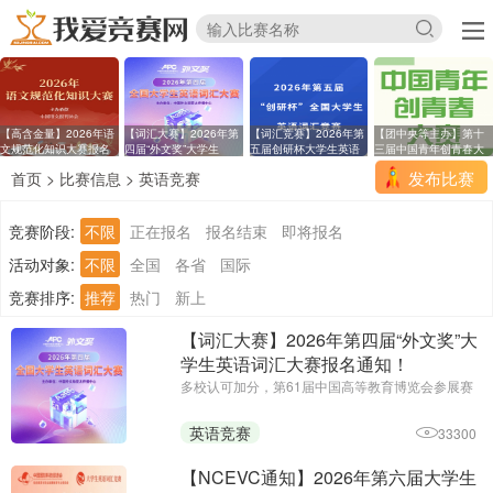
【高含金量】2026年语
【词汇大赛】2026年第
【词汇竞赛】2026年第
【团中央等主办】第十
文规范化知识大赛报名
四届“外文奖”大学生
五届创研杯大学生英语
三届中国青年创青春大
发布比赛
首页
>
比赛信息
>
英语竞赛
竞赛阶段:
不限
正在报名
报名结束
即将报名
活动对象:
不限
全国
各省
国际
竞赛排序:
推荐
热门
新上
【词汇大赛】2026年第四届“外文奖”大
学生英语词汇大赛报名通知！
多校认可加分，第61届中国高等教育博览会参展赛
事||主办单位：中国外文局亚太传播中心
英语竞赛
33300
【NCEVC通知】2026年第六届大学生