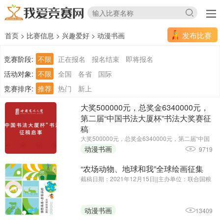
发布比赛
首页
>
比赛信息
>
兴趣爱好
>
动漫书画
竞赛阶段:
不限
正在报名
报名结束
即将报名
活动对象:
不限
全国
各省
国际
竞赛排序:
推荐
热门
新上
大奖500000元，总奖金6340000元，
第二届“中国书法大厦杯”书法大奖赛征
稿
大奖500000元，总奖金6340000元，第二届“中国
书法大厦杯”书法大奖赛征稿||征集截止时间延期
动漫书画
9719
至：2025年6月30日||主办单位：中国书法大厦
“农场动物、地球和我”全球绘画征集
截稿日期：2021年12月15日||主办单位：联合国粮
食及农业组织驻华代表处、中国农业国际合作促进
会
动漫书画
13409