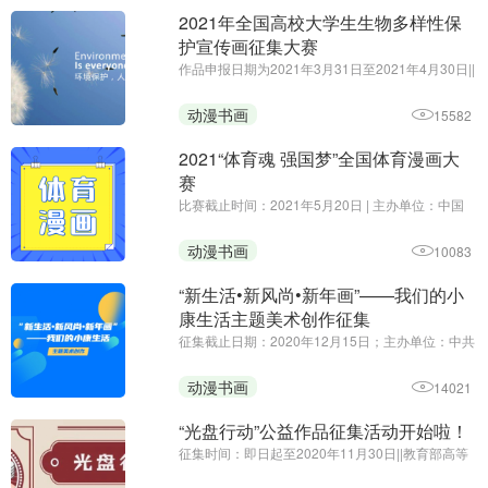
2021年全国高校大学生生物多样性保
护宣传画征集大赛
作品申报日期为2021年3月31日至2021年4月30日||
主办方：生态环境部宣传教育中心||2021年国际生
物多样性日的主题为“呵护自然·有你有我”（We're
动漫书画
15582
part of the solution），旨在提醒人们，生物多样性
是应对可持续发展 ...
2021“体育魂 强国梦”全国体育漫画大
赛
比赛截止时间：2021年5月20日 | 主办单位：中国
新闻漫画研究会 山西省体育局 运城市人民政府
动漫书画
10083
“新生活•新风尚•新年画”——我们的小
康生活主题美术创作征集
征集截止日期：2020年12月15日；主办单位：中共
中央宣传部文艺局、中央文明办一局、文化和旅游
部公共服务司、中国美术家协会 | 为深入贯彻党的十
动漫书画
14021
九大和十九届二中、三中、四中、五中全会精神，
健全支持开展群众性文 ...
“光盘行动”公益作品征集活动开始啦！
征集时间：即日起至2020年11月30日||教育部高等
学校动画、数字媒体专业教学指导委员会||作品内容