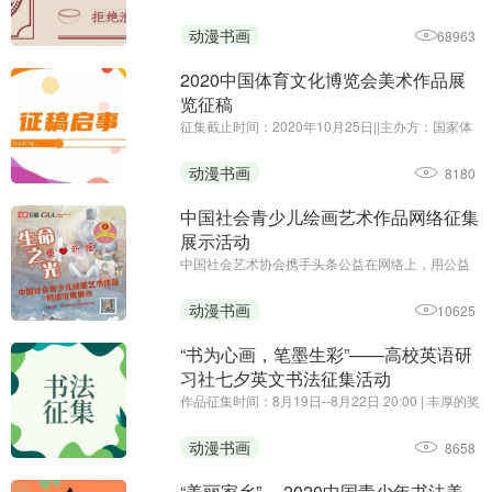
围绕“光盘行动”主题
动漫书画
68963
2020中国体育文化博览会美术作品展
览征稿
征集截止时间：2020年10月25日||主办方：国家体
育总局体育文化发展中心、中国体育博物馆||由国家
体育总局、中国奥委会主办的2020中国体育文化博
动漫书画
8180
览会将于11月27日至29日，在广州•保利世贸博览
馆举行。为贯彻落 ...
中国社会青少儿绘画艺术作品网络征集
展示活动
中国社会艺术协会携手头条公益在网络上，用公益
的形式，向社会广大青少儿征集手绘艺术习作，表
达对曾经战斗在疫情第一线的爸爸妈妈、叔叔阿姨
动漫书画
10625
们的祈福和思念，以颗颗童心向白衣天使致敬！
“书为心画，笔墨生彩”——高校英语研
习社七夕英文书法征集活动
作品征集时间：8月19日--8月22日 20:00 | 丰厚的奖
品，有趣的活动，你还在等什么~
动漫书画
8658
“美丽家乡” —2020中国青少年书法美