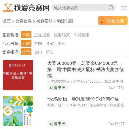
发布比赛
首页
>
比赛信息
>
兴趣爱好
>
动漫书画
竞赛阶段:
不限
正在报名
报名结束
即将报名
活动对象:
不限
全国
各省
国际
竞赛排序:
推荐
热门
新上
大奖500000元，总奖金6340000元，
第二届“中国书法大厦杯”书法大奖赛征
稿
大奖500000元，总奖金6340000元，第二届“中国
书法大厦杯”书法大奖赛征稿||征集截止时间延期
动漫书画
9731
至：2025年6月30日||主办单位：中国书法大厦
“农场动物、地球和我”全球绘画征集
截稿日期：2021年12月15日||主办单位：联合国粮
食及农业组织驻华代表处、中国农业国际合作促进
会
动漫书画
13427