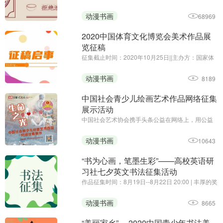
围绕“光盘行动”主题
动漫书画
68969
2020中国体育文化博览会美术作品展
览征稿
征集截止时间：2020年10月25日||主办方：国家体
育总局体育文化发展中心、中国体育博物馆||由国家
体育总局、中国奥委会主办的2020中国体育文化博
动漫书画
8189
览会将于11月27日至29日，在广州•保利世贸博览
馆举行。为贯彻落 ...
中国社会青少儿绘画艺术作品网络征集
展示活动
中国社会艺术协会携手头条公益在网络上，用公益
的形式，向社会广大青少儿征集手绘艺术习作，表
达对曾经战斗在疫情第一线的爸爸妈妈、叔叔阿姨
动漫书画
10643
们的祈福和思念，以颗颗童心向白衣天使致敬！
“书为心画，笔墨生彩”——高校英语研
习社七夕英文书法征集活动
作品征集时间：8月19日--8月22日 20:00 | 丰厚的奖
品，有趣的活动，你还在等什么~
动漫书画
8665
“美丽家乡” —2020中国青少年书法美