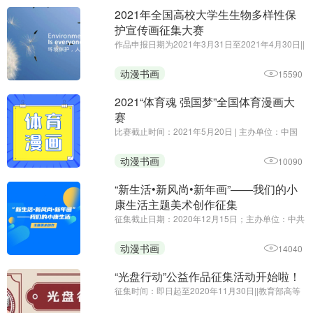
2021年全国高校大学生生物多样性保
护宣传画征集大赛
作品申报日期为2021年3月31日至2021年4月30日||
主办方：生态环境部宣传教育中心||2021年国际生
物多样性日的主题为“呵护自然·有你有我”（We're
动漫书画
15590
part of the solution），旨在提醒人们，生物多样性
是应对可持续发展 ...
2021“体育魂 强国梦”全国体育漫画大
赛
比赛截止时间：2021年5月20日 | 主办单位：中国
新闻漫画研究会 山西省体育局 运城市人民政府
动漫书画
10090
“新生活•新风尚•新年画”——我们的小
康生活主题美术创作征集
征集截止日期：2020年12月15日；主办单位：中共
中央宣传部文艺局、中央文明办一局、文化和旅游
部公共服务司、中国美术家协会 | 为深入贯彻党的十
动漫书画
14040
九大和十九届二中、三中、四中、五中全会精神，
健全支持开展群众性文 ...
“光盘行动”公益作品征集活动开始啦！
征集时间：即日起至2020年11月30日||教育部高等
学校动画、数字媒体专业教学指导委员会||作品内容