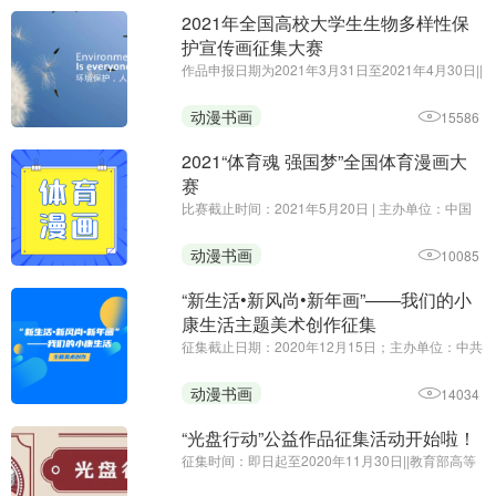
2021年全国高校大学生生物多样性保
护宣传画征集大赛
作品申报日期为2021年3月31日至2021年4月30日||
主办方：生态环境部宣传教育中心||2021年国际生
物多样性日的主题为“呵护自然·有你有我”（We're
动漫书画
15586
part of the solution），旨在提醒人们，生物多样性
是应对可持续发展 ...
2021“体育魂 强国梦”全国体育漫画大
赛
比赛截止时间：2021年5月20日 | 主办单位：中国
新闻漫画研究会 山西省体育局 运城市人民政府
动漫书画
10085
“新生活•新风尚•新年画”——我们的小
康生活主题美术创作征集
征集截止日期：2020年12月15日；主办单位：中共
中央宣传部文艺局、中央文明办一局、文化和旅游
部公共服务司、中国美术家协会 | 为深入贯彻党的十
动漫书画
14034
九大和十九届二中、三中、四中、五中全会精神，
健全支持开展群众性文 ...
“光盘行动”公益作品征集活动开始啦！
征集时间：即日起至2020年11月30日||教育部高等
学校动画、数字媒体专业教学指导委员会||作品内容