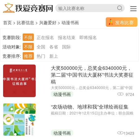
发布比赛
首页
>
比赛信息
>
兴趣爱好
>
动漫书画
竞赛阶段:
不限
正在报名
报名结束
即将报名
活动对象:
不限
全国
各省
国际
竞赛排序:
推荐
热门
新上
大奖500000元，总奖金6340000元，
第二届“中国书法大厦杯”书法大奖赛征
稿
大奖500000元，总奖金6340000元，第二届“中国
书法大厦杯”书法大奖赛征稿||征集截止时间延期
动漫书画
9724
至：2025年6月30日||主办单位：中国书法大厦
“农场动物、地球和我”全球绘画征集
截稿日期：2021年12月15日||主办单位：联合国粮
食及农业组织驻华代表处、中国农业国际合作促进
会
动漫书画
13423