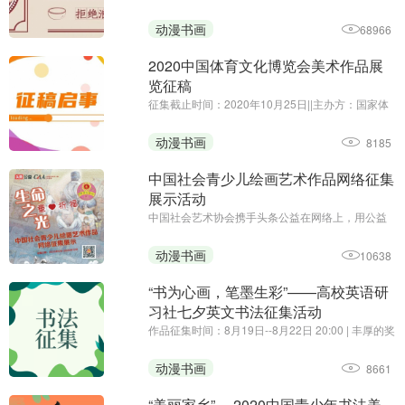
围绕“光盘行动”主题
动漫书画
68966
2020中国体育文化博览会美术作品展
览征稿
征集截止时间：2020年10月25日||主办方：国家体
育总局体育文化发展中心、中国体育博物馆||由国家
体育总局、中国奥委会主办的2020中国体育文化博
动漫书画
8185
览会将于11月27日至29日，在广州•保利世贸博览
馆举行。为贯彻落 ...
中国社会青少儿绘画艺术作品网络征集
展示活动
中国社会艺术协会携手头条公益在网络上，用公益
的形式，向社会广大青少儿征集手绘艺术习作，表
达对曾经战斗在疫情第一线的爸爸妈妈、叔叔阿姨
动漫书画
10638
们的祈福和思念，以颗颗童心向白衣天使致敬！
“书为心画，笔墨生彩”——高校英语研
习社七夕英文书法征集活动
作品征集时间：8月19日--8月22日 20:00 | 丰厚的奖
品，有趣的活动，你还在等什么~
动漫书画
8661
“美丽家乡” —2020中国青少年书法美