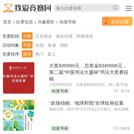
发布比赛
首页
>
比赛信息
>
兴趣爱好
>
动漫书画
竞赛阶段:
不限
正在报名
报名结束
即将报名
活动对象:
不限
全国
各省
国际
竞赛排序:
推荐
热门
新上
大奖500000元，总奖金6340000元，
第二届“中国书法大厦杯”书法大奖赛征
稿
大奖500000元，总奖金6340000元，第二届“中国
书法大厦杯”书法大奖赛征稿||征集截止时间延期
动漫书画
9719
至：2025年6月30日||主办单位：中国书法大厦
“农场动物、地球和我”全球绘画征集
截稿日期：2021年12月15日||主办单位：联合国粮
食及农业组织驻华代表处、中国农业国际合作促进
会
动漫书画
13409