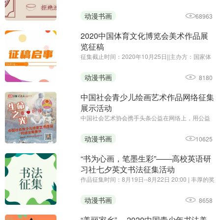
围绕“光盘行动”主题
动漫书画
68963
2020中国体育文化博览会美术作品展
览征稿
征集截止时间：2020年10月25日||主办方：国家体
育总局体育文化发展中心、中国体育博物馆||由国家
体育总局、中国奥委会主办的2020中国体育文化博
动漫书画
8180
览会将于11月27日至29日，在广州•保利世贸博览
馆举行。为贯彻落 ...
中国社会青少儿绘画艺术作品网络征集
展示活动
中国社会艺术协会携手头条公益在网络上，用公益
的形式，向社会广大青少儿征集手绘艺术习作，表
达对曾经战斗在疫情第一线的爸爸妈妈、叔叔阿姨
动漫书画
10625
们的祈福和思念，以颗颗童心向白衣天使致敬！
“书为心画，笔墨生彩”——高校英语研
习社七夕英文书法征集活动
作品征集时间：8月19日--8月22日 20:00 | 丰厚的奖
品，有趣的活动，你还在等什么~
动漫书画
8658
“美丽家乡” —2020中国青少年书法美