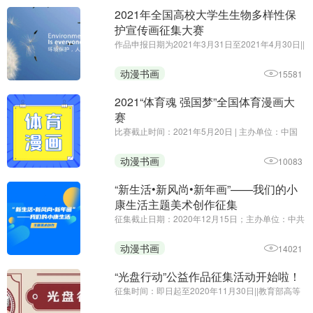
2021年全国高校大学生生物多样性保
护宣传画征集大赛
作品申报日期为2021年3月31日至2021年4月30日||
主办方：生态环境部宣传教育中心||2021年国际生
物多样性日的主题为“呵护自然·有你有我”（We're
动漫书画
15581
part of the solution），旨在提醒人们，生物多样性
是应对可持续发展 ...
2021“体育魂 强国梦”全国体育漫画大
赛
比赛截止时间：2021年5月20日 | 主办单位：中国
新闻漫画研究会 山西省体育局 运城市人民政府
动漫书画
10083
“新生活•新风尚•新年画”——我们的小
康生活主题美术创作征集
征集截止日期：2020年12月15日；主办单位：中共
中央宣传部文艺局、中央文明办一局、文化和旅游
部公共服务司、中国美术家协会 | 为深入贯彻党的十
动漫书画
14021
九大和十九届二中、三中、四中、五中全会精神，
健全支持开展群众性文 ...
“光盘行动”公益作品征集活动开始啦！
征集时间：即日起至2020年11月30日||教育部高等
学校动画、数字媒体专业教学指导委员会||作品内容