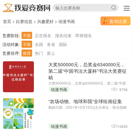
发布比赛
首页
>
比赛信息
>
兴趣爱好
>
动漫书画
竞赛阶段:
不限
正在报名
报名结束
即将报名
活动对象:
不限
全国
各省
国际
竞赛排序:
推荐
热门
新上
大奖500000元，总奖金6340000元，
第二届“中国书法大厦杯”书法大奖赛征
稿
大奖500000元，总奖金6340000元，第二届“中国
书法大厦杯”书法大奖赛征稿||征集截止时间延期
动漫书画
9736
至：2025年6月30日||主办单位：中国书法大厦
“农场动物、地球和我”全球绘画征集
截稿日期：2021年12月15日||主办单位：联合国粮
食及农业组织驻华代表处、中国农业国际合作促进
会
动漫书画
13430