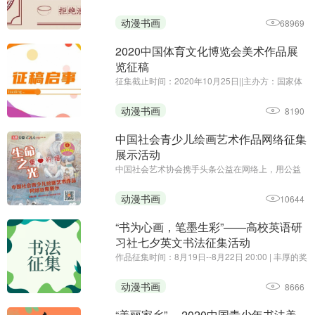
围绕“光盘行动”主题
动漫书画
68969
2020中国体育文化博览会美术作品展
览征稿
征集截止时间：2020年10月25日||主办方：国家体
育总局体育文化发展中心、中国体育博物馆||由国家
体育总局、中国奥委会主办的2020中国体育文化博
动漫书画
8190
览会将于11月27日至29日，在广州•保利世贸博览
馆举行。为贯彻落 ...
中国社会青少儿绘画艺术作品网络征集
展示活动
中国社会艺术协会携手头条公益在网络上，用公益
的形式，向社会广大青少儿征集手绘艺术习作，表
达对曾经战斗在疫情第一线的爸爸妈妈、叔叔阿姨
动漫书画
10644
们的祈福和思念，以颗颗童心向白衣天使致敬！
“书为心画，笔墨生彩”——高校英语研
习社七夕英文书法征集活动
作品征集时间：8月19日--8月22日 20:00 | 丰厚的奖
品，有趣的活动，你还在等什么~
动漫书画
8666
“美丽家乡” —2020中国青少年书法美