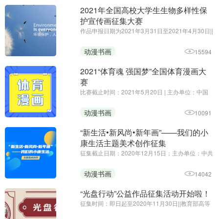
2021年全国高校大学生生物多样性保
护宣传画征集大赛
作品申报日期为2021年3月31日至2021年4月30日||
主办方：生态环境部宣传教育中心||2021年国际生
物多样性日的主题为“呵护自然·有你有我”（We're
动漫书画
15594
part of the solution），旨在提醒人们，生物多样性
是应对可持续发展 ...
2021“体育魂 强国梦”全国体育漫画大
赛
比赛截止时间：2021年5月20日 | 主办单位：中国
新闻漫画研究会 山西省体育局 运城市人民政府
动漫书画
10091
“新生活•新风尚•新年画”——我们的小
康生活主题美术创作征集
征集截止日期：2020年12月15日；主办单位：中共
中央宣传部文艺局、中央文明办一局、文化和旅游
部公共服务司、中国美术家协会 | 为深入贯彻党的十
动漫书画
14042
九大和十九届二中、三中、四中、五中全会精神，
健全支持开展群众性文 ...
“光盘行动”公益作品征集活动开始啦！
征集时间：即日起至2020年11月30日||教育部高等
学校动画、数字媒体专业教学指导委员会||作品内容