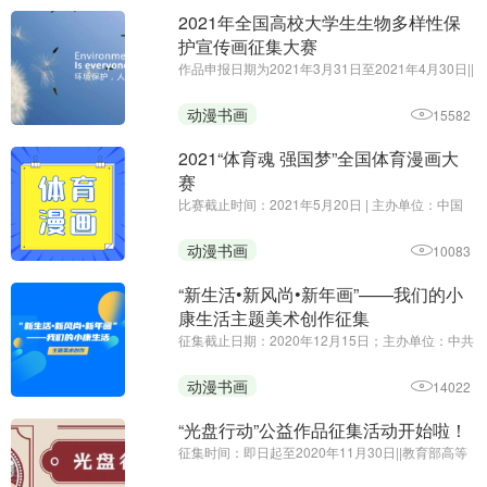
2021年全国高校大学生生物多样性保
护宣传画征集大赛
作品申报日期为2021年3月31日至2021年4月30日||
主办方：生态环境部宣传教育中心||2021年国际生
物多样性日的主题为“呵护自然·有你有我”（We're
动漫书画
15582
part of the solution），旨在提醒人们，生物多样性
是应对可持续发展 ...
2021“体育魂 强国梦”全国体育漫画大
赛
比赛截止时间：2021年5月20日 | 主办单位：中国
新闻漫画研究会 山西省体育局 运城市人民政府
动漫书画
10083
“新生活•新风尚•新年画”——我们的小
康生活主题美术创作征集
征集截止日期：2020年12月15日；主办单位：中共
中央宣传部文艺局、中央文明办一局、文化和旅游
部公共服务司、中国美术家协会 | 为深入贯彻党的十
动漫书画
14022
九大和十九届二中、三中、四中、五中全会精神，
健全支持开展群众性文 ...
“光盘行动”公益作品征集活动开始啦！
征集时间：即日起至2020年11月30日||教育部高等
学校动画、数字媒体专业教学指导委员会||作品内容