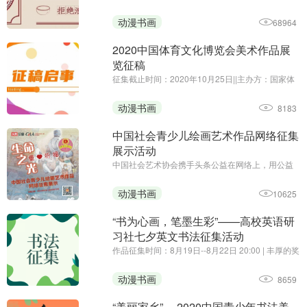
围绕“光盘行动”主题
动漫书画
68964
2020中国体育文化博览会美术作品展
览征稿
征集截止时间：2020年10月25日||主办方：国家体
育总局体育文化发展中心、中国体育博物馆||由国家
体育总局、中国奥委会主办的2020中国体育文化博
动漫书画
8183
览会将于11月27日至29日，在广州•保利世贸博览
馆举行。为贯彻落 ...
中国社会青少儿绘画艺术作品网络征集
展示活动
中国社会艺术协会携手头条公益在网络上，用公益
的形式，向社会广大青少儿征集手绘艺术习作，表
达对曾经战斗在疫情第一线的爸爸妈妈、叔叔阿姨
动漫书画
10625
们的祈福和思念，以颗颗童心向白衣天使致敬！
“书为心画，笔墨生彩”——高校英语研
习社七夕英文书法征集活动
作品征集时间：8月19日--8月22日 20:00 | 丰厚的奖
品，有趣的活动，你还在等什么~
动漫书画
8659
“美丽家乡” —2020中国青少年书法美