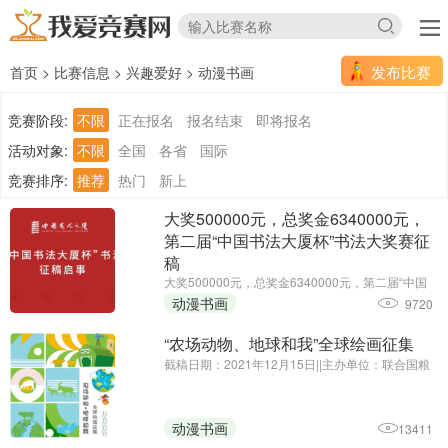
发布比赛
首页
>
比赛信息
>
兴趣爱好
>
动漫书画
竞赛阶段:
不限
正在报名
报名结束
即将报名
活动对象:
不限
全国
各省
国际
竞赛排序:
推荐
热门
新上
大奖500000元，总奖金6340000元，
第二届“中国书法大厦杯”书法大奖赛征
稿
大奖500000元，总奖金6340000元，第二届“中国
书法大厦杯”书法大奖赛征稿||征集截止时间延期
动漫书画
9720
至：2025年6月30日||主办单位：中国书法大厦
“农场动物、地球和我”全球绘画征集
截稿日期：2021年12月15日||主办单位：联合国粮
食及农业组织驻华代表处、中国农业国际合作促进
会
动漫书画
13411