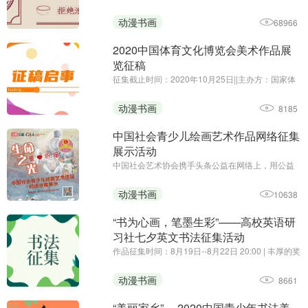
围绕“光盘行动”主题
动漫书画
68966
2020中国体育文化博览会美术作品展
览征稿
征集截止时间：2020年10月25日||主办方：国家体
育总局体育文化发展中心、中国体育博物馆||由国家
体育总局、中国奥委会主办的2020中国体育文化博
动漫书画
8185
览会将于11月27日至29日，在广州•保利世贸博览
馆举行。为贯彻落 ...
中国社会青少儿绘画艺术作品网络征集
展示活动
中国社会艺术协会携手头条公益在网络上，用公益
的形式，向社会广大青少儿征集手绘艺术习作，表
达对曾经战斗在疫情第一线的爸爸妈妈、叔叔阿姨
动漫书画
10638
们的祈福和思念，以颗颗童心向白衣天使致敬！
“书为心画，笔墨生彩”——高校英语研
习社七夕英文书法征集活动
作品征集时间：8月19日--8月22日 20:00 | 丰厚的奖
品，有趣的活动，你还在等什么~
动漫书画
8661
“美丽家乡” —2020中国青少年书法美