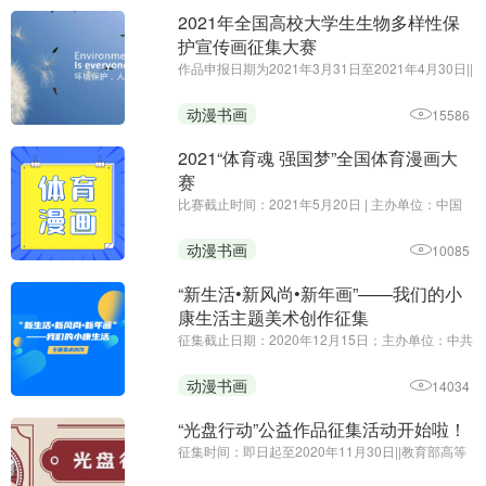
2021年全国高校大学生生物多样性保
护宣传画征集大赛
作品申报日期为2021年3月31日至2021年4月30日||
主办方：生态环境部宣传教育中心||2021年国际生
物多样性日的主题为“呵护自然·有你有我”（We're
动漫书画
15586
part of the solution），旨在提醒人们，生物多样性
是应对可持续发展 ...
2021“体育魂 强国梦”全国体育漫画大
赛
比赛截止时间：2021年5月20日 | 主办单位：中国
新闻漫画研究会 山西省体育局 运城市人民政府
动漫书画
10085
“新生活•新风尚•新年画”——我们的小
康生活主题美术创作征集
征集截止日期：2020年12月15日；主办单位：中共
中央宣传部文艺局、中央文明办一局、文化和旅游
部公共服务司、中国美术家协会 | 为深入贯彻党的十
动漫书画
14034
九大和十九届二中、三中、四中、五中全会精神，
健全支持开展群众性文 ...
“光盘行动”公益作品征集活动开始啦！
征集时间：即日起至2020年11月30日||教育部高等
学校动画、数字媒体专业教学指导委员会||作品内容