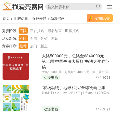
发布比赛
首页
>
比赛信息
>
兴趣爱好
>
动漫书画
竞赛阶段:
不限
正在报名
报名结束
即将报名
活动对象:
不限
全国
各省
国际
竞赛排序:
推荐
热门
新上
大奖500000元，总奖金6340000元，
第二届“中国书法大厦杯”书法大奖赛征
稿
大奖500000元，总奖金6340000元，第二届“中国
书法大厦杯”书法大奖赛征稿||征集截止时间延期
动漫书画
9724
至：2025年6月30日||主办单位：中国书法大厦
“农场动物、地球和我”全球绘画征集
截稿日期：2021年12月15日||主办单位：联合国粮
食及农业组织驻华代表处、中国农业国际合作促进
会
动漫书画
13423