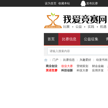
设为首页
收藏本站
发布比赛
首页
比赛信息
公益征集
门户
比赛信息
兴趣爱好
动漫书画
商业创业
创业大赛
营销策划
财会金融
英语竞赛
科技创新
科技大赛
应用开发
我
›
›
›
›