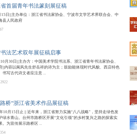
江省首届青年书法篆刻展征稿
【2
4月15日||主办单位：浙江省书法家协会、宁波市文学艺术界联合会、中
海县人民政府
67
【榜
”书法艺术双年展征稿启事
【学
0年10月30日||主办方：中国美术学院书法系、浙江省青年书法家协会、
府||内容以阆风先生舒岳祥的诗为主；鼓励能体现时代风貌、西店特色
书写古代诗文者应注意 ...
2922
【文
丽路桥”浙江省美术作品展征稿
【最
年10月15日止 || 近年来，浙江省努力实施“八八战略”，坚持走绿色发
护绿水青山。台州市路桥区开展“文化引领”的乡村复兴之路的探索实
。为宣传展示路桥区 ...
【高
354