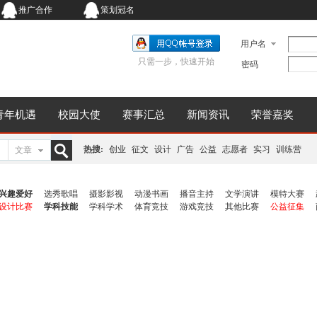
推广合作
策划冠名
用户名
只需一步，快速开始
密码
青年机遇
校园大使
赛事汇总
新闻资讯
荣誉嘉奖
热搜:
创业
征文
设计
广告
公益
志愿者
实习
训练营
文章
搜
兴趣爱好
选秀歌唱
摄影影视
动漫书画
播音主持
文学演讲
模特大赛
设计比赛
学科技能
学科学术
体育竞技
游戏竞技
其他比赛
公益征集
索