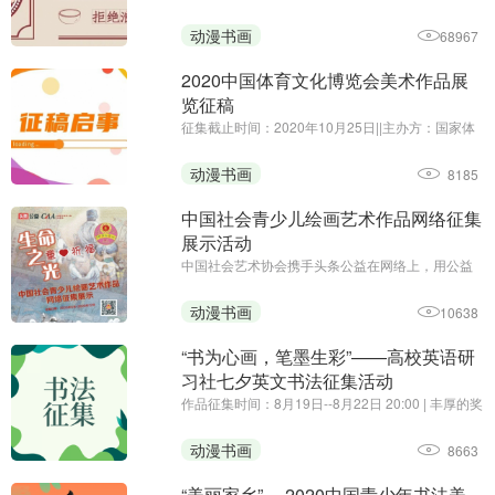
围绕“光盘行动”主题
动漫书画
68967
2020中国体育文化博览会美术作品展
览征稿
征集截止时间：2020年10月25日||主办方：国家体
育总局体育文化发展中心、中国体育博物馆||由国家
体育总局、中国奥委会主办的2020中国体育文化博
动漫书画
8185
览会将于11月27日至29日，在广州•保利世贸博览
馆举行。为贯彻落 ...
中国社会青少儿绘画艺术作品网络征集
展示活动
中国社会艺术协会携手头条公益在网络上，用公益
的形式，向社会广大青少儿征集手绘艺术习作，表
达对曾经战斗在疫情第一线的爸爸妈妈、叔叔阿姨
动漫书画
10638
们的祈福和思念，以颗颗童心向白衣天使致敬！
“书为心画，笔墨生彩”——高校英语研
习社七夕英文书法征集活动
作品征集时间：8月19日--8月22日 20:00 | 丰厚的奖
品，有趣的活动，你还在等什么~
动漫书画
8663
“美丽家乡” —2020中国青少年书法美