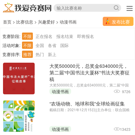
发布比赛
首页
>
比赛信息
>
兴趣爱好
>
动漫书画
竞赛阶段:
不限
正在报名
报名结束
即将报名
活动对象:
不限
全国
各省
国际
竞赛排序:
推荐
热门
新上
大奖500000元，总奖金6340000元，
第二届“中国书法大厦杯”书法大奖赛征
稿
大奖500000元，总奖金6340000元，第二届“中国
书法大厦杯”书法大奖赛征稿||征集截止时间延期
动漫书画
9726
至：2025年6月30日||主办单位：中国书法大厦
“农场动物、地球和我”全球绘画征集
截稿日期：2021年12月15日||主办单位：联合国粮
食及农业组织驻华代表处、中国农业国际合作促进
会
动漫书画
13423