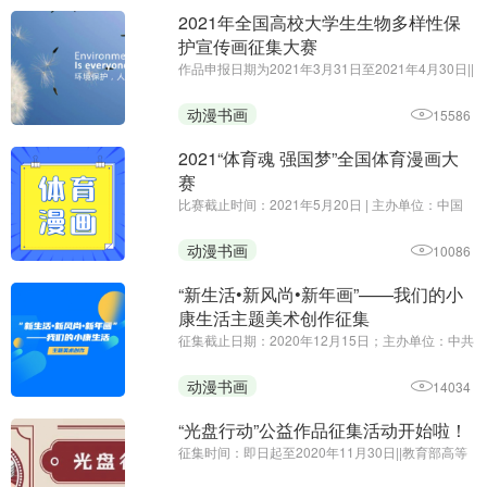
2021年全国高校大学生生物多样性保
护宣传画征集大赛
作品申报日期为2021年3月31日至2021年4月30日||
主办方：生态环境部宣传教育中心||2021年国际生
物多样性日的主题为“呵护自然·有你有我”（We're
动漫书画
15586
part of the solution），旨在提醒人们，生物多样性
是应对可持续发展 ...
2021“体育魂 强国梦”全国体育漫画大
赛
比赛截止时间：2021年5月20日 | 主办单位：中国
新闻漫画研究会 山西省体育局 运城市人民政府
动漫书画
10086
“新生活•新风尚•新年画”——我们的小
康生活主题美术创作征集
征集截止日期：2020年12月15日；主办单位：中共
中央宣传部文艺局、中央文明办一局、文化和旅游
部公共服务司、中国美术家协会 | 为深入贯彻党的十
动漫书画
14034
九大和十九届二中、三中、四中、五中全会精神，
健全支持开展群众性文 ...
“光盘行动”公益作品征集活动开始啦！
征集时间：即日起至2020年11月30日||教育部高等
学校动画、数字媒体专业教学指导委员会||作品内容