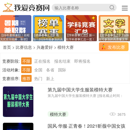
【26年暑期兼职！前程
【榜单赛事汇总】通
【学科赛事汇总】新一
【文学赛事汇总】2026
无忧官方招募，靠谱】
知！2026年能参加的高
轮学科赛事汇总一览！
年可参加的高质量文学
含
发布比赛
首页
>
比赛信息
>
兴趣爱好
>
模特大赛
竞赛阶段:
不限
正在报名
报名结束
即将报名
活动对象:
不限
全国
各省
国际
竞赛排序:
推荐
热门
新上
第九届中国大学生服装模特大赛
第九届中国大学生服装模特大赛 ||报名截止时间：
2024年11月25日；主办单位：深圳市时装设计师协
会、中国纺织服装教育学会
模特大赛
3675
国风·华服·正青春！2021昕薇中国女孩