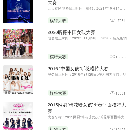
大赛
五大赛区报名截止时间，成都：2021年10月14日；
南昌：2021年10月21日；北京：2021年10月28
日；西安：2021年11月4日；昆明：2021年11月18
模特大赛
7254
日
2020昕薇中国女孩大赛
报名截止时间：2020年11月28日 | 2020年新冠疫情
全球蔓延，为鼓励年轻一代“疫”无反顾的追求梦想，
无所畏惧的精神，引导学习和发扬中国传统文化，
在实现个人梦想的同时也葆有一颗感恩之心回馈社
模特大赛
18375
会。
2016 “中国女孩”昕薇模特大赛
报名截止时间：2016年8月26日//作为国内模特大型
专业赛事， “中国女孩”昕薇模特大赛以“激活中国模
特事业，为更多拥有模特梦想的平凡女孩提供展现
自身魅力的舞台”为宗旨，致力于打造国内ZD模特行
模特大赛
18031
业的航母，为 ...
2015网易“棉花糖女孩”昕薇平面模特大
赛
大赛名称：2015网易“棉花糖女孩”昕薇平面模特大
赛报名截止日期：2015年7月25日第一章 总 则 第
一条 活动名称：“做自己，我是网易棉花糖女孩” 第
模特大赛
10452