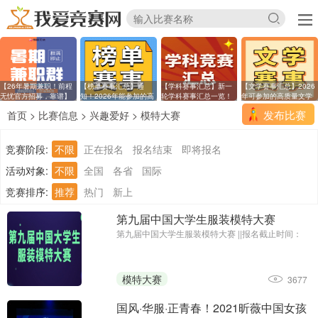
【26年暑期兼职！前程
【榜单赛事汇总】通
【学科赛事汇总】新一
【文学赛事汇总】2026
无忧官方招募，靠谱】
知！2026年能参加的高
轮学科赛事汇总一览！
年可参加的高质量文学
含
发布比赛
首页
>
比赛信息
>
兴趣爱好
>
模特大赛
竞赛阶段:
不限
正在报名
报名结束
即将报名
活动对象:
不限
全国
各省
国际
竞赛排序:
推荐
热门
新上
第九届中国大学生服装模特大赛
第九届中国大学生服装模特大赛 ||报名截止时间：
2024年11月25日；主办单位：深圳市时装设计师协
会、中国纺织服装教育学会
模特大赛
3677
国风·华服·正青春！2021昕薇中国女孩