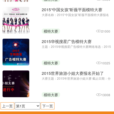
二条 举办单位：由2015“中国女孩”昕薇平面模特大
赛组委会和网易 ...
2015“中国女孩”昕薇平面模特大赛
大赛名称：2015“中国女孩”昕薇平面模特大赛报名
截止日期：2015年7月17日一、大赛主办单位：中
国纺织出版社《昕薇》杂志社。 二、参赛者报名资
格： 1、年龄：年满15周岁至28周岁。 2、性别：
模特大赛
21000
女性。 3、身高：160cm ...
2015华视搜星广告模特大赛
主题：2015华视搜星广告模特大赛网络海选：2015
年6月1日- 30日背景广告是一种文化。作为广告文
化标志的广告模特，在整个广告活动中扮演着重要
的角色，广告模特已经成为塑造企业形象和产品推
模特大赛
10325
销的Z鲜活的生力军，是企 ...
2015世界旅游小姐大赛报名开始了
大赛主题：2015年世界旅游小姐大赛 截止日期：分
赛区报名截止日期为07月10日 世界旅游小姐大赛，
简称“MTI”，作为一项拥有40届光辉历史的选美赛
事，“MTI”现已成为全球炙手可热的时尚盛典，她所
模特大赛
13008
提倡的“环游世界 ...
上一页
下一页