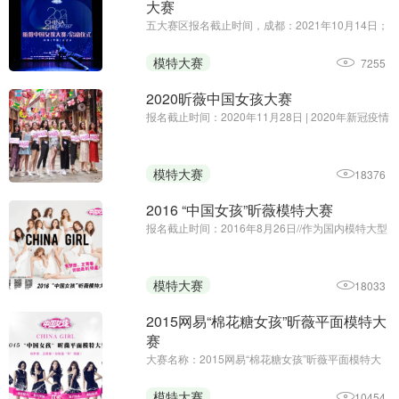
大赛
五大赛区报名截止时间，成都：2021年10月14日；
南昌：2021年10月21日；北京：2021年10月28
日；西安：2021年11月4日；昆明：2021年11月18
模特大赛
7255
日
2020昕薇中国女孩大赛
报名截止时间：2020年11月28日 | 2020年新冠疫情
全球蔓延，为鼓励年轻一代“疫”无反顾的追求梦想，
无所畏惧的精神，引导学习和发扬中国传统文化，
在实现个人梦想的同时也葆有一颗感恩之心回馈社
模特大赛
18376
会。
2016 “中国女孩”昕薇模特大赛
报名截止时间：2016年8月26日//作为国内模特大型
专业赛事， “中国女孩”昕薇模特大赛以“激活中国模
特事业，为更多拥有模特梦想的平凡女孩提供展现
自身魅力的舞台”为宗旨，致力于打造国内ZD模特行
模特大赛
18033
业的航母，为 ...
2015网易“棉花糖女孩”昕薇平面模特大
赛
大赛名称：2015网易“棉花糖女孩”昕薇平面模特大
赛报名截止日期：2015年7月25日第一章 总 则 第
一条 活动名称：“做自己，我是网易棉花糖女孩” 第
模特大赛
10454