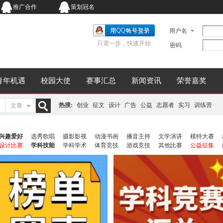
推广合作
策划冠名
用户名
只需一步，快速开始
密码
青年机遇
校园大使
赛事汇总
新闻资讯
荣誉嘉奖
热搜:
创业
征文
设计
广告
公益
志愿者
实习
训练营
文章
搜
兴趣爱好
选秀歌唱
摄影影视
动漫书画
播音主持
文学演讲
模特大赛
设计比赛
学科技能
学科学术
体育竞技
游戏竞技
其他比赛
公益征集
索