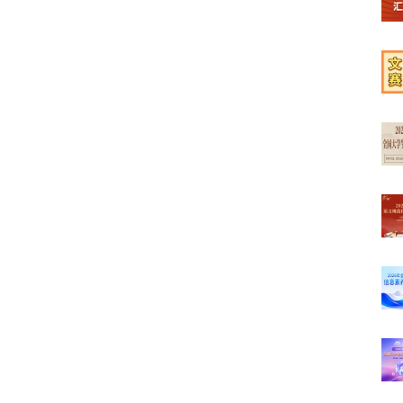
【榜
【学
【文
【最
【高
【初