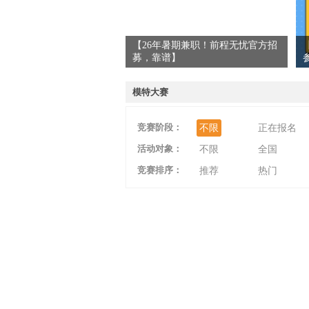
【26年暑期兼职！前程无忧官方招
募，靠谱】
爱
模特大赛
竞赛阶段：
不限
正在报名
活动对象：
不限
全国
竞赛排序：
推荐
热门
竞