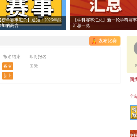
【榜单赛事汇总】通知！2026年能
【学科赛事汇总】新一轮学科赛事
参加的高含
汇总一览！
发布比赛
报名结束
即将报名
各省
国际
新上
同类
全站