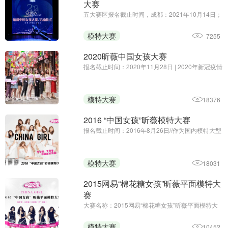
大赛
五大赛区报名截止时间，成都：2021年10月14日；
南昌：2021年10月21日；北京：2021年10月28
日；西安：2021年11月4日；昆明：2021年11月18
模特大赛
7255
日
2020昕薇中国女孩大赛
报名截止时间：2020年11月28日 | 2020年新冠疫情
全球蔓延，为鼓励年轻一代“疫”无反顾的追求梦想，
无所畏惧的精神，引导学习和发扬中国传统文化，
在实现个人梦想的同时也葆有一颗感恩之心回馈社
模特大赛
18376
会。
2016 “中国女孩”昕薇模特大赛
报名截止时间：2016年8月26日//作为国内模特大型
专业赛事， “中国女孩”昕薇模特大赛以“激活中国模
特事业，为更多拥有模特梦想的平凡女孩提供展现
自身魅力的舞台”为宗旨，致力于打造国内ZD模特行
模特大赛
18031
业的航母，为 ...
2015网易“棉花糖女孩”昕薇平面模特大
赛
大赛名称：2015网易“棉花糖女孩”昕薇平面模特大
赛报名截止日期：2015年7月25日第一章 总 则 第
一条 活动名称：“做自己，我是网易棉花糖女孩” 第
模特大赛
10452