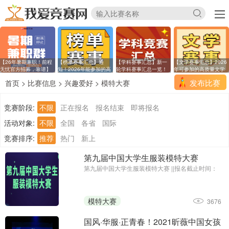
【26年暑期兼职！前程
【榜单赛事汇总】通
【学科赛事汇总】新一
【文学赛事汇总】2026
无忧官方招募，靠谱】
知！2026年能参加的高
轮学科赛事汇总一览！
年可参加的高质量文学
含
发布比赛
首页
>
比赛信息
>
兴趣爱好
>
模特大赛
竞赛阶段:
不限
正在报名
报名结束
即将报名
活动对象:
不限
全国
各省
国际
竞赛排序:
推荐
热门
新上
第九届中国大学生服装模特大赛
第九届中国大学生服装模特大赛 ||报名截止时间：
2024年11月25日；主办单位：深圳市时装设计师协
会、中国纺织服装教育学会
模特大赛
3676
国风·华服·正青春！2021昕薇中国女孩