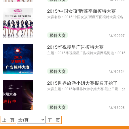
二条 举办单位：由2015“中国女孩”昕薇平面模特大
赛组委会和网易 ...
2015“中国女孩”昕薇平面模特大赛
大赛名称：2015“中国女孩”昕薇平面模特大赛报名
截止日期：2015年7月17日一、大赛主办单位：中
国纺织出版社《昕薇》杂志社。 二、参赛者报名资
格： 1、年龄：年满15周岁至28周岁。 2、性别：
模特大赛
20997
女性。 3、身高：160cm ...
2015华视搜星广告模特大赛
主题：2015华视搜星广告模特大赛网络海选：2015
年6月1日- 30日背景广告是一种文化。作为广告文
化标志的广告模特，在整个广告活动中扮演着重要
的角色，广告模特已经成为塑造企业形象和产品推
模特大赛
10324
销的Z鲜活的生力军，是企 ...
2015世界旅游小姐大赛报名开始了
大赛主题：2015年世界旅游小姐大赛 截止日期：分
赛区报名截止日期为07月10日 世界旅游小姐大赛，
简称“MTI”，作为一项拥有40届光辉历史的选美赛
事，“MTI”现已成为全球炙手可热的时尚盛典，她所
模特大赛
13008
提倡的“环游世界 ...
上一页
下一页