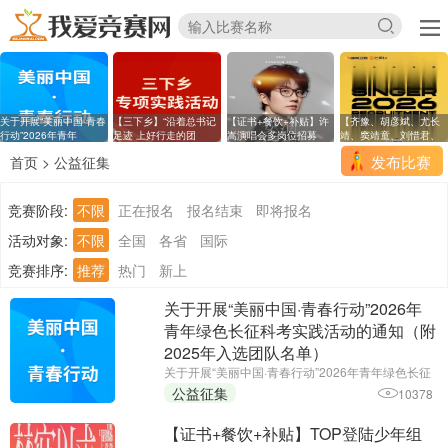
关于开展“美丽中国·青春
【三下乡】“沿着总书记
【证书+餐饮+补贴】许
【齐豫、胡彦斌、尤长
行动”2026年青年
足迹 上好行走的团
嵩演唱会多岗位招募
靖、窦靖童、刘惜君、
发布比赛
首页
>
公益征集
竞赛阶段:
不限
正在报名
报名结束
即将报名
活动对象:
不限
全国
各省
国际
竞赛排序:
推荐
热门
新上
关于开展“美丽中国·青春行动”2026年
青年绿色长征科考实践活动的通知（附
2025年入选团队名单）
关于开展“美丽中国·青春行动”2026年青年绿色长征
科考实践活动的通知（附2025年入选团队名单）||
公益征集
10378
活动时间：2026年7月至9月||主办单位：共青团中
央社会联络部、生态环境部宣传教育中心、自然资
【证书+餐饮+补贴】TOP登陆少年组
源部宣传教育中心、水 ...