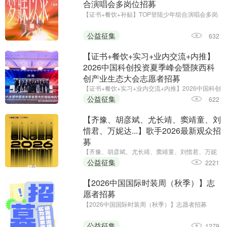
合演唱会多岗位招募
【证书+餐饮+补贴】TOP登陆少年组合演唱会多岗
位招募
公益征集
632
【证书+餐饮+实习+业内交流+内推】
2026中国科创投资夏季峰会暨陕西科
创产业生态大会志愿者招募
【证书+餐饮+实习+业内交流+内推】2026中国科创
投资夏季峰会暨陕西科创产业生态大会志愿者招募
公益征集
622
【齐豫、胡彦斌、尤长靖、窦靖童、刘
惜君、万妮达...】歌手2026最新观众招
募
【齐豫、胡彦斌、尤长靖、窦靖童、刘惜君、万妮
达...】歌手2026最新观众招募
公益征集
2221
【2026中国国际时装周（秋季）】志
愿者招募
【2026中国国际时装周（秋季）】志愿者招募
公益征集
1279