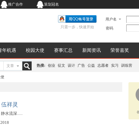
推广合作
策划冠名
用户名
只需一步，快速开始
密码
青年机遇
校园大使
赛事汇总
新闻资讯
荣誉嘉奖
热搜:
创业
征文
设计
广告
公益
志愿者
实习
训练营
文章
搜
大使
索
：伍祥灵
水流深......
2018