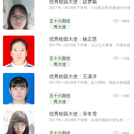
优秀校园大使：赵梦颖
2017年—2018年下学期：1.社群运营:积极进行社群
管理2.在社群，微信，QQ等多个平台进行宣传
五十六期优
1805
秀大使
优秀校园大使：杨正慧
2017年—2018年下学期：古之立大事者，不惟有超
世之才，亦必有坚韧不拔之志。这是我不论在学
习、生活还是日常工作中的信条。
五十六期优
1756
秀大使
优秀校园大使：王潇洋
2017年—2018年下学期：实习期间，我多次将我爱
竞赛网的比赛内容发布在微信朋友圈、空间等社交
平台，拉动大家一起参加比赛，多赢得一些含金量
五十六期优
1780
高的证书，真的很幸运成为校园大使，希望继续为
秀大使
我爱竞赛网做贡献，为广大 ...
优秀校园大使：宋冬雪
2017年—2018年下学期：从成为校园大使以来，一
直积极宣传我爱竞赛网上的赛事，在抖音，微博，
朋友圈，空间都有宣传，此外，了解到一些朋友的
五十六期优
1806