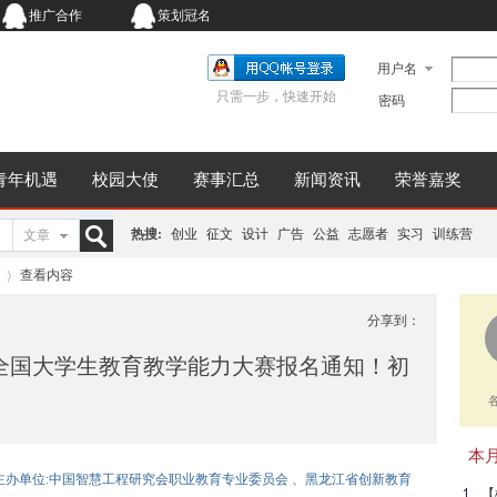
推广合作
策划冠名
用户名
只需一步，快速开始
密码
青年机遇
校园大使
赛事汇总
新闻资讯
荣誉嘉奖
热搜:
创业
征文
设计
广告
公益
志愿者
实习
训练营
文章
搜
查看内容
分享到：
届全国大学生教育教学能力大赛报名通知！初
索
›
本月同
| 主办单位:中国智慧工程研究会职业教育专业委员会 、黑龙江省创新教育
【