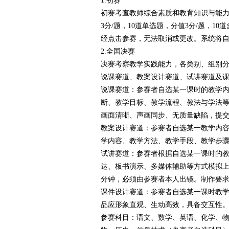
1.初赛
初赛考查教师综合素质和教育知识与能力，
3分/题，10道单选题，分值3分/题，1
经点击参赛，无法取消或更改。系统将自
2.全国决赛
决赛考察教学实践能力，各类别、组别
说课赛道、教案设计赛道、试讲赛道及
说课赛道：参赛者自选某一课时的教学
断、教学目标、教学流程、教法与学法等
画面清晰、声画同步、无质量缺陷，提
教案设计赛道：参赛者自选某一教学内
学内容、教学方法、教学手段、教学步骤
试讲赛道：参赛者根据自选某一课时的
达、板书演示、多媒体辅助等方式模拟上
分钟，必须由参赛者本人出镜。制作要
课件设计赛道：参赛者自选某一课时教
品应形象直观、生动高效，具备交互性。
参赛科目：语文、数学、英语、化学、