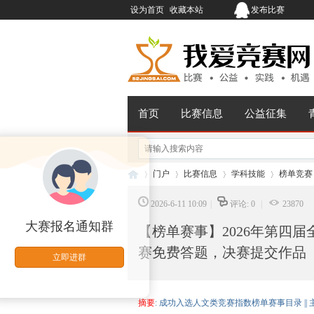
设为首页
收藏本站
发布比赛
首页
比赛信息
公益征集
门户
比赛信息
学科技能
榜单竞赛
2026-6-11 10:09
|
评论: 0
|
23870
大赛报名通知群
【榜单赛事】2026年第四
我
›
›
›
›
赛免费答题，决赛提交作品
立即进群
摘要
: 成功入选人文类竞赛指数榜单赛事目录 |