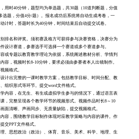
用时40分钟，题型均为单选题，共30题（10道判断题，分值
0道多选题，分值4分/题）。报名成功后系统将自动生成考卷，一
动计时，答题时长为40分钟，时间结束后自动提交试卷。
分别排名和评奖。须初赛及格方可获得参与决赛资格，决赛分为
课件设计赛道，参赛选手可选择一个赛道或多个赛道参与。
内容或专题以教育教学理论为依据，系统阐述教材分析、学情判
内容，视频时长8-10分钟，要求必须由参赛者本人出镜制作。
交视频格式。
容设计出完整的一课时教学方案，包括教学目标、时间分配、教
、组织形式等环节。提交word文件格式。
教学内容，在无生、有生或虚拟学生参与的情况下，通过语言表
课，完整呈现各个教学环节的视频形式。视频作品时长8～10
求画面清晰、声画同步、无质量缺陷，提交视频格式。
学内容，围绕教学目标制作体现对应教学策略与内容的课件。作
提交PPT文件格式。
物理、思想政治（政治）、体育、音乐、美术、科学、地理、生