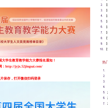
报
【
赛
【
大
【
力
【
能
【
全
【
大
【
赛
【
言
【
校
全国大学生教育教学能力大赛报名通知！
热门英
网：
http://jyjx.52jingsai.com/
图片保存，打开微信扫码登录