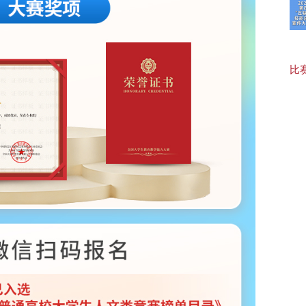
【福
比赛
20