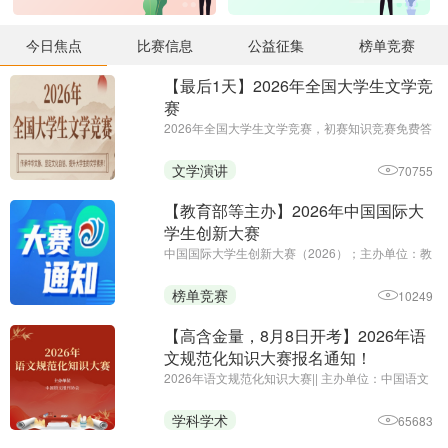
今日焦点
比赛信息
公益征集
榜单竞赛
【最后1天】2026年全国大学生文学竞
赛
2026年全国大学生文学竞赛，初赛知识竞赛免费答
题，决赛作品赛 || 主办单位：全国大学生文学竞赛
组委会、北京中华文化发展协会、黑龙江省创新教
文学演讲
70755
育研究院
【教育部等主办】2026年中国国际大
学生创新大赛
中国国际大学生创新大赛（2026）；主办单位：教
育部、中央统战部、中央网信办、国家发展改革
委、工业和信息化部、人力资源社会保障部、农业
榜单竞赛
10249
农村部、中国科学院、中国工程院、国家知识产权
局、共青团中央和江苏省人民 ...
【高含金量，8月8日开考】2026年语
文规范化知识大赛报名通知！
2026年语文规范化知识大赛|| 主办单位：中国语文
报刊协会|| 报名截止时 .. ...
学科学术
65683