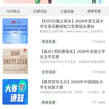
今日焦点
比赛信息
公益征集
榜单竞赛
【8月6日截止报名】2026年第五届大
学生英语翻译能力竞赛报名通知
翻译能力竞赛官网：www.ncetac.com || 报名时间：
即日起至8月6日|| 主办单位：中国外文局亚太传播
中心
英语竞赛
56203
【最后1周初赛报名】2026年全国大学
生文学竞赛
2026年全国大学生文学竞赛，初赛知识竞赛免费答
题，决赛作品赛 || 主办单位：全国大学生文学竞赛
组委会、北京中华文化发展协会、黑龙江省创新教
文学演讲
70435
育研究院
【教育部等主办】2026年中国国际大
学生创新大赛
中国国际大学生创新大赛（2026）；主办单位：教
育部、中央统战部、中央网信办、国家发展改革
委、工业和信息化部、人力资源社会保障部、农业
榜单竞赛
9995
农村部、中国科学院、中国工程院、国家知识产权
局、共青团中央和江苏省人民 ...