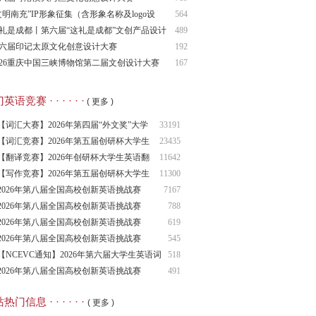
文明南充”IP形象征集（含形象名称及logo设
564
）
礼是成都丨第六届“这礼是成都”文创产品设计
489
赛
六届印记太原文化创意设计大赛
192
026重庆中国三峡博物馆第二届文创设计大赛
167
语竞赛 · · · · · ·
( 更多 )
【词汇大赛】2026年第四届“外文奖”大学
33191
生
【词汇竞赛】2026年第五届创研杯大学生
23435
英语
【翻译竞赛】2026年创研杯大学生英语翻
11642
译竞
【写作竞赛】2026年第五届创研杯大学生
11300
英语
2026年第八届全国高校创新英语挑战赛
7167
（NCIE
2026年第八届全国高校创新英语挑战赛
788
2026年第八届全国高校创新英语挑战赛
619
（NCIE
2026年第八届全国高校创新英语挑战赛
545
（NCIE
【NCEVC通知】2026年第六届大学生英语词
518
汇
2026年第八届全国高校创新英语挑战赛
491
（NCIE
热门信息 · · · · · ·
( 更多 )