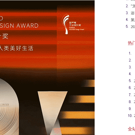
“
计
这
大
第
2
热门英
全站