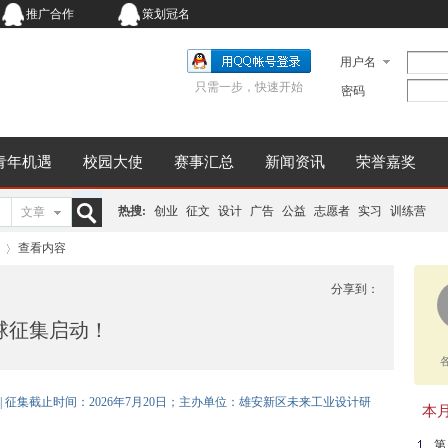
推广合作
策划冠名
用户名
只需一步，快速开始
密码
青年机遇
校园大使
赛事汇总
新闻资讯
荣誉嘉奖
热搜:
创业
征文
设计
广告
公益
志愿者
实习
训练营
文章
搜
查看内容
分享到：
球征集启动！
索
›
| 征集截止时间：2026年7月20日；主办单位：雄安新区未来工业设计研
本月同
第