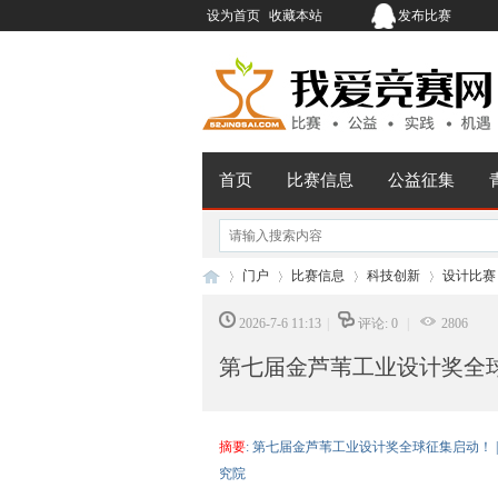
设为首页
收藏本站
发布比赛
首页
比赛信息
公益征集
门户
比赛信息
科技创新
设计比赛
2026-7-6 11:13
|
评论: 0
|
2806
第七届金芦苇工业设计奖全
我
›
›
›
›
摘要
: 第七届金芦苇工业设计奖全球征集启动！ |
究院