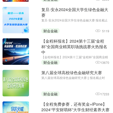
复旦-安永2024全国大学生绿色金融大
赛
复旦-安永2024全国大学生绿色金融大赛 报名截止
日期：2024年11月10日 为推动绿色金融学术研究
的发展，传播绿色金融理念，培养新生研究力量，
财会金融
5119
复旦大学国际金融学院联合安永华明会计师事务所
（特殊普通合伙）举办 ...
【金程杯报名】2024第十三届“金程
杯”全国商业精英职场挑战赛火热报名
中
【金程杯报名】2024第十三届“金程杯”全国商业精
英职场挑战赛火热报名中||初赛截止时间：2024年
财会金融
13670
10月20日
第八届全球高校绿色金融研究大赛
第八届全球高校绿色金融研究大赛 || 报名截止时
间：2024年10月7日;主办单位：中央财经大学绿色
金融国际研究院
财会金融
17233
【全程免费参赛，还有奖金+IPone】
2024“平安财萌杯”大学生财经素养大赛