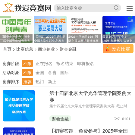
【团中央等主办】第十
【通知】2026年第七届
2026中国光谷3551国
最高30万元奖金！
三届中国青年创青春大
全国大学生职业发展大
际创业大赛「粤港澳赛
2026“旗智杯”向未来创
区
业
发布比赛
首页
>
比赛信息
>
商业创业
>
财会金融
竞赛阶段:
不限
正在报名
报名结束
即将报名
活动对象:
不限
全国
各省
国际
竞赛排序:
推荐
热门
新上
第十四届北京大学光华管理学院案例大
赛
第十四届北京大学光华管理学院案例大赛||截止时
间：2026年2月6日12：00前||主办单位：北京大学
光华管理学院
财会金融
6101
【初赛答题，免费参与】2025年全国