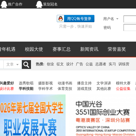
推广合作
策划冠名
用户名
只需一步，快速开始
密码
青年机遇
校园大使
赛事汇总
新闻资讯
荣誉嘉奖
热搜:
创业
征文
设计
广告
公益
志愿者
实习
训练营
文章
搜
兴趣爱好
选秀歌唱
摄影影视
动漫书画
播音主持
文学演讲
模特大赛
设计比赛
学科技能
学科学术
体育竞技
游戏竞技
其他比赛
公益征集
索