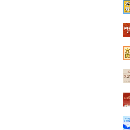
【2
【榜
【学
【文
【最