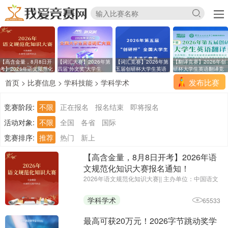
【高含金量，8月8日开
【词汇大赛】2026年第
【词汇竞赛】2026年第
【翻译竞赛】2026年创
考】2026年语文规范化
四届“外文奖”大学生
五届创研杯大学生英语
研杯大学生英语翻译竞
发布比赛
首页
>
比赛信息
>
学科技能
>
学科学术
竞赛阶段:
不限
正在报名
报名结束
即将报名
活动对象:
不限
全国
各省
国际
竞赛排序:
推荐
热门
新上
【高含金量，8月8日开考】2026年语
文规范化知识大赛报名通知！
2026年语文规范化知识大赛|| 主办单位：中国语文
报刊协会|| 报名截止时 .. ...
学科学术
65533
最高可获20万元！2026字节跳动奖学