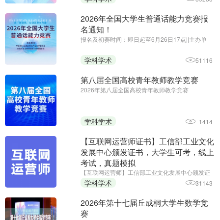
员会||入选第61届中国高等教育博览会赛事展览！
2026年全国大学生普通话能力竞赛报
名通知！
报名及初赛时间：即日起至6月26日17点||主办单
位：华夏文化促进会文化产业工作委员会、全国大
学生普通话能力竞赛组委会
学科学术
51116
第八届全国高校青年教师教学竞赛
2026年第八届全国高校青年教师教学竞赛
学科学术
1414
【互联网运营师证书】工信部工业文化
发展中心颁发证书，大学生可考，线上
考试，真题模拟
【互联网运营师】工信部工业文化发展中心颁发证
书，大学生可考，线上考试，真题模拟 ||考试时间：
学科学术
31143
2026年8月15日；主办单位：工业和信息化部工业
文化发展中心
2026年第十七届丘成桐大学生数学竞
赛