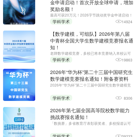
金申请启动！首次开放全球申请，增加
奖励名额！
最高可获20万元！2026字节跳动奖学金申请启动！
首次开放全球申请，增加奖励名额！报名截止时
学科学术
14924
间：2026年6月26日 24点
【数学建模，可组队】2026年第八届
中青杯全国大学生数学建模竞赛报名通
知！
老牌数学建模竞赛，多校已将本竞赛纳入本校认可
学科竞赛目录||主办单位：中国国际科技促进会综合
学科学术
19863
素质与职业发展教育专业委员会，协办单位：吉林
省科技教育学会、山东北斗教育 ...
2026年“华为杯”第二十三届中国研究生
数学建模竞赛报名通知！附备赛资料
2026年“华为杯”第二十三届中国研究生数学建模竞
赛||报名起止时间为：2026年6月1日（周一）8:00
至9月19日（周六）17:00
学科学术
8306
2026年第七届全国高等院校数学能力
挑战赛报名通知！
「数挑赛」多省教育厅表彰获奖者、多校报道认可
和立项加分||报名截止时间：6月26日||主办单位：中
国国际科技促进会综合素质与职业发展教育专业委
学科学术
39233