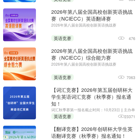
初赛时间：即日起至2027年1月14日
2026年第八届全国高校创新英语挑战
赛（NCIECC）英语翻译赛
2026年第八届全国高校创新英语挑战赛
（NCIECC）英语翻译赛||第一场报名时间：即日起
至11月26日||第二场报名时间：即日起至2027年1月
英语竞赛
476
7日||主办单位：全国高校创新英语挑战赛组委会、
《海外英语》杂志
2026年第八届全国高校创新英语挑战
赛（NCIECC）综合能力赛
2026年第八届全国高校创新英语挑战赛
（NCIECC）综合能力赛 || 报名时间：即日起至11
月13日;主办单位:全国高校创新英语挑战赛组委会、
英语竞赛
7063
《海外英语》杂志
【词汇竞赛】2026年第五届创研杯大
学生英语词汇竞赛（秋季赛）报名通
知！
词汇秋季赛第一报名截止时间：10月23日 || 主办单
位：华夏文化促进会素质教育委员会，承办单位：
英语竞赛
23371
黑龙江省创新教育研究院、我爱竞赛网，组织单
位：创研杯大学生英语竞赛组委会
【翻译竞赛】2026年创研杯大学生英
语翻译竞赛（秋季赛）报名通知！