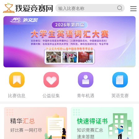
比赛信息
公益征集
青年机遇
英语竞赛