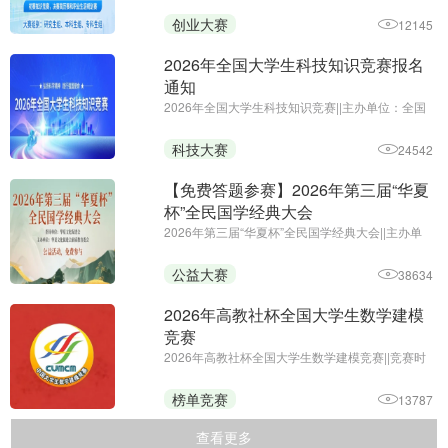
时||主办单位：中国商业经济学会教育培训分会
创业大赛
12145
2026年全国大学生科技知识竞赛报名
通知
2026年全国大学生科技知识竞赛||主办单位：全国
大学生科技知识竞赛组委会||报名时间：即日起—
2026年10月22日
科技大赛
24542
【免费答题参赛】2026年第三届“华夏
杯”全民国学经典大会
2026年第三届“华夏杯”全民国学经典大会||主办单
位：华夏文化促进会素质教育委员会||参与时间：
2026年4月2日至12月31日 || 为进一步推进学习贯
公益大赛
38634
彻习近平新时代中国特色社会主义思想主题教育走
深走实，继续推动文化繁 ...
2026年高教社杯全国大学生数学建模
竞赛
2026年高教社杯全国大学生数学建模竞赛||竞赛时
间：9月10日18时至9月13日20时
榜单竞赛
13787
查看更多