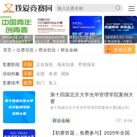
【团中央等主办】第十
2026中国光谷3551国
最高30万元奖金！
【多部委主办】2026
三届中国青年创青春大
际创业大赛「粤港澳赛
2026“旗智杯”向未来创
年“数据要素×”大赛北
区
业
发布比赛
首页
>
比赛信息
>
商业创业
>
财会金融
竞赛阶段:
不限
正在报名
报名结束
即将报名
活动对象:
不限
全国
各省
国际
竞赛排序:
推荐
热门
新上
第十四届北京大学光华管理学院案例大
赛
第十四届北京大学光华管理学院案例大赛||截止时
间：2026年2月6日12：00前||主办单位：北京大学
光华管理学院
财会金融
6104
【初赛答题，免费参与】2025年全国