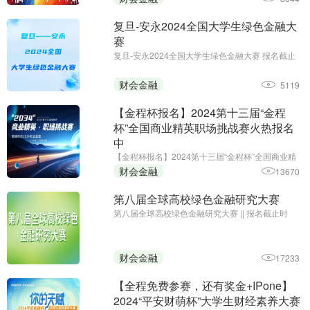
复旦-安永2024全国大学生绿色金融大
赛
复旦-安永2024全国大学生绿色金融大赛 报名截止
日期：2024年11月10日 为推动绿色金融学术研究
的发展，传播绿色金融理念，培养新生研究力量，
财会金融
5119
复旦大学国际金融学院联合安永华明会计师事务所
（特殊普通合伙）举办 ...
【金程杯报名】2024第十三届“金程
杯”全国商业精英职场挑战赛火热报名
中
【金程杯报名】2024第十三届“金程杯”全国商业精
英职场挑战赛火热报名中||初赛截止时间：2024年
财会金融
13670
10月20日
第八届全球高校绿色金融研究大赛
第八届全球高校绿色金融研究大赛 || 报名截止时
间：2024年10月7日;主办单位：中央财经大学绿色
金融国际研究院
财会金融
17233
【全程免费参赛，还有奖金+IPone】
2024“平安财萌杯”大学生财经素养大赛