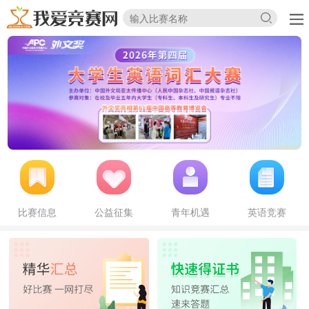
比赛信息
公益征集
青年机遇
英语竞赛