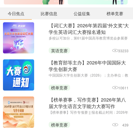
今日焦点
比赛信息
公益征集
榜单竞赛
【词汇大赛】2026年第四届“外文奖”大
学生英语词汇大赛报名通知
多校认可加分，第61届中国高等教育博览会参展赛
事||主办单位：中国外文局亚太传播中心
英语竞赛
33233
【教育部等主办】2026年中国国际大
学生创新大赛
中国国际大学生创新大赛（2026）；主办单位：教
育部、中央统战部、中央网信办、国家发展改革
委、工业和信息化部、人力资源社会保障部、农业
榜单竞赛
10611
农村部、中国科学院、中国工程院、国家知识产权
局、共青团中央和江苏省人民 ...
【榜单赛事，写作竞赛】2026年第八
届大学生语言文字能力大赛写作
【榜单赛事】写作专项赛 || 报名截止时间：2026年
11月27日中午12点|| 旨在进一步推动语言文字规范
化工作，提高大学生的语言文字实际应用能力，引
榜单竞赛
439
导青年学子扎根中华语言沃土，在辞章文脉中感悟
文化魅力，在书写实践 ...