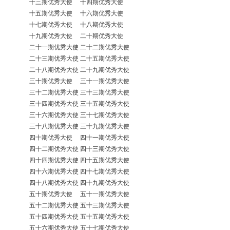
十三期优秀大使
十四期优秀大使
十五期优秀大使
十六期优秀大使
十七期优秀大使
十八期优秀大使
十九期优秀大使
二十期优秀大使
二十一期优秀大使
二十二期优秀大使
二十三期优秀大使
二十五期优秀大使
二十八期优秀大使
二十九期优秀大使
三十期优秀大使
三十一期优秀大使
三十二期优秀大使
三十三期优秀大使
三十四期优秀大使
三十五期优秀大使
三十六期优秀大使
三十七期优秀大使
三十八期优秀大使
三十九期优秀大使
四十期优秀大使
四十一期优秀大使
四十二期优秀大使
四十三期优秀大使
四十四期优秀大使
四十五期优秀大使
四十六期优秀大使
四十七期优秀大使
四十八期优秀大使
四十九期优秀大使
五十期优秀大使
五十一期优秀大使
五十二期优秀大使
五十三期优秀大使
五十四期优秀大使
五十五期优秀大使
五十六期优秀大使
五十七期优秀大使