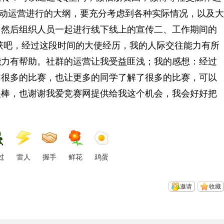
活动运营进行的大纲，要充分考虑到各种实际情况，以及大
，然后组织人员一起进行线下线上的宣传二、工作期间的
获吧，经过这段时间的大使经历，我的人际交往能力有所
能力有帮助。社群的运营让我受益匪浅；我的感想：经过
加很多的比赛，也让更多的同学了解了很多的比赛，可以
很棒，也谢谢我爱竞赛网提供给我这个机会，我会好好把
过
雷人
握手
鲜花
鸡蛋
邀请
收藏