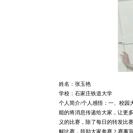
爱
姓名：张玉艳
竞
学校：石家庄铁道大学
个人简介/个人感悟：一、校园
能的将消息传递给大家，让更
义的比赛，除了每日的转发比
解比赛，鼓励大家参赛 2.赛