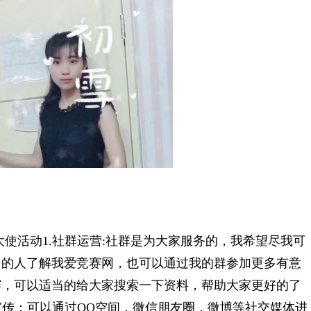
大使活动1.社群运营:社群是为大家服务的，我希望尽我可
多的人了解我爱竞赛网，也可以通过我的群参加更多有意
赛，可以适当的给大家搜索一下资料，帮助大家更好的了
事宣传：可以通过QQ空间，微信朋友圈，微博等社交媒体进