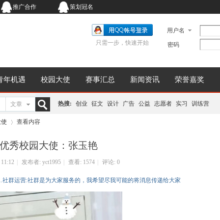
推广合作
策划冠名
用户名
只需一步，快速开始
密码
青年机遇
校园大使
赛事汇总
新闻资讯
荣誉嘉奖
热搜:
创业
征文
设计
广告
公益
志愿者
实习
训练营
文章
搜
大使
查看内容
优秀校园大使：张玉艳
索
 11:12
|
发布者:
yct1995
|
查看:
1574
|
评论: 0
›
使活动1.社群运营:社群是为大家服务的，我希望尽我可能的将消息传递给大家